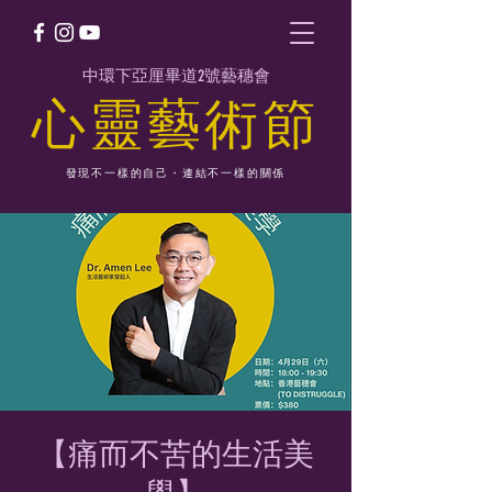
中環下亞厘畢道2號藝穗會
​心靈藝術節
發現不一樣的自己・連結不一樣的關係
【痛⽽不苦的⽣活美
學】