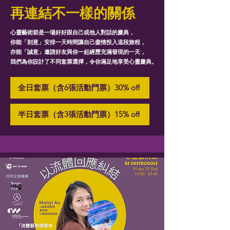
再連結不一樣的關係
心靈藝術節是一場好好跟自己或他人對話的慶
典，
你能「刻意」安排一天時間讓自己盡情投入這段旅程，
亦能「誠意」邀請好友與你一起經歷充滿發現的一天，
​我們為你設計了不同套票選擇，令你滿足地享受心靈慶典。
全日套票（含6張活動門票）30% off
半日套票（含3張活動門票）15% off