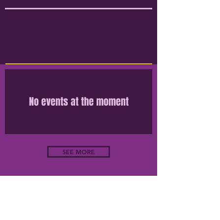
​當日活動
No events at the moment
SEE MORE